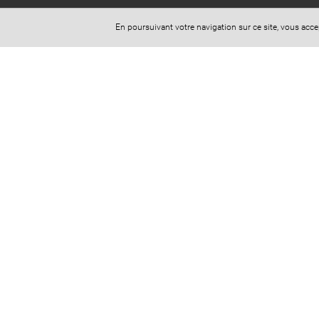
190 Boulevard Haussmann
En poursuivant votre navigation sur ce site, vous acc
75008 Paris
Téléphone : 01 88 60 01 75
Horaires d'ouverture (sur rdv uniquement) :
Lundi au Vendredi : 9h-19h
CONTACTEZ-NOUS
Site réalisé avec
Digital Avocat