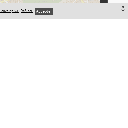
x
Accepter
 savoir plus
-
Refuser
Leaflet
| ©
OpenStreetMap
contributeurs ©
CARTO
identialité
Conditions Générales de Vente
Mentions légales